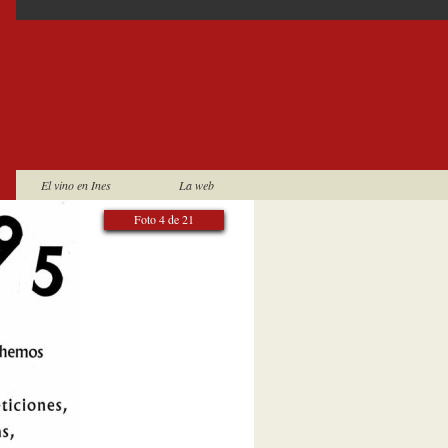
El vino en Ines
La web
Foto 4 de 21